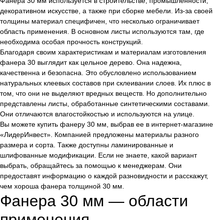
Фанера 30 мм используется в строительстве, промышленности,
декоративном искусстве, а также при сборке мебели. Из-за своей
Россия
(1)
толщины материал специфичен, что несколько ограничивает
область применения. В основном листы используются там, где
необходима особая прочность конструкций.
Благодаря своим характеристикам и материалам изготовления
фанера 30 выглядит как цельное дерево. Она надежна,
качественна и безопасна. Это обусловлено использованием
натуральных клеевых составов при склеивании слоев. Их плюс в
том, что они не выделяют вредных веществ. Но дополнительно
представлены листы, обработанные синтетическими составами.
Они отличаются влагостойкостью и используются на улице.
Вы можете купить фанеру 30 мм, выбрав ее в интернет-магазине
«ЛидерИнвест». Компанией предложены материалы разного
размера и сорта. Также доступны ламинированные и
шлифованные модификации. Если не знаете, какой вариант
выбрать, обращайтесь за помощью к менеджерам. Они
предоставят информацию о каждой разновидности и расскажут,
чем хороша фанера толщиной 30 мм.
Фанера 30 мм — области
применения