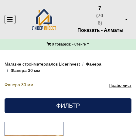
7
(70
ТОЛЩИНА
8)
30
×
Показать - Алматы
ТИП
0 товар(ов) - 0тенге
Влагостойка
Магазин стройматериалов Liderinvest
Фанера
я
(1)
Фанера 30 мм
МАТЕРИАЛ
Фанера 30 мм
Прайс-лист
Береза
(1)
ФИЛЬТР
СОРТ
ФСФ
(1)