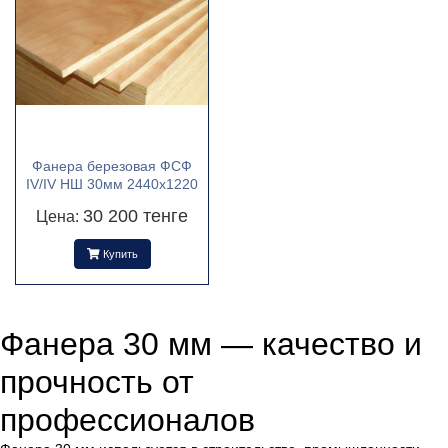
РАЗМЕРЫ
2440х1220
(1)
ТОЛЩИНА
Фанера березовая ФСФ
IV/IV НШ 30мм 2440х1220
30
30 200 тенге
Цена:
Купить
ВИД
Клееная
(1)
Толстая
(1)
Фанера 30 мм — качество и
Тонкая
(1)
прочность от
ПРОИЗВОД
профессионалов
ИТЕЛЬ