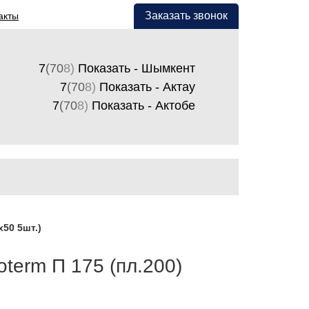
Заказать звонок
акты
7
(70
8)
Показать - Шымкент
7
(70
8)
Показать - Актау
7
(70
8)
Показать - Актобе
х50 5шт.)
term П 175 (пл.200)