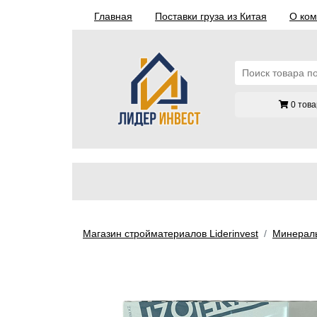
Главная
Поставки груза из Китая
О ко
0 това
Магазин стройматериалов Liderinvest
Минераль