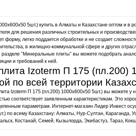
1000х600х50 5шт.) купить в Алматы и Казахстане оптом и в 
еля для решения различных строительных и производствен
ет форму, легко поддается обработке и не создает сложнос
ительства, в жилищно-коммунальной сфере и других отрасл
м разделе "Минеральные плиты" вы можете подобрать анало
яции и требований к ней.
лита Izoterm П 175 (пл.200) 
ой по всей территории Казах
лита Izoterm П 175 (пл.200) 1000х600х50 5шт.) вы можете у
стью соответствует заявленным характеристикам. Это хор
еделенным параметрам. Интернет-магазин Лидер Инвест ос
шт.) по всему Казахстану: Алматы, Нур-Султан, Караганда, 
ральск, Костанай, Семей, Кызылорда, Экибастуз, Тараз, Кок