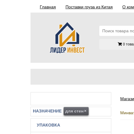
Главная
Поставки груза из Китая
О ко
0 това
Магази
НАЗНАЧЕНИЕ
для стен
×
Минват
УПАКОВКА