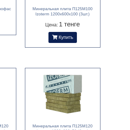
нофас
Минеральная плита П125М100
Izoterm 1200х600х100 (3шт.)
1 тенге
Цена:
Купить
М120
Минеральная плита П125М120