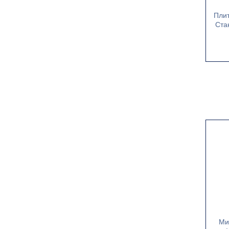
Пли
Ста
Ми