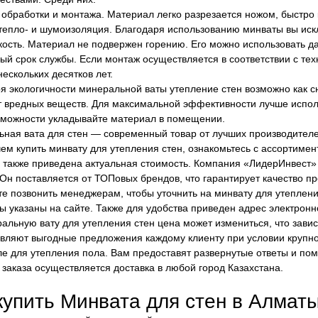
 обработки и монтажа. Материал легко разрезается ножом, быстро 
тепло- и шумоизоляция. Благодаря использованию минваты вы иск
кость. Материал не подвержен горению. Его можно использовать д
ый срок службы. Если монтаж осуществляется в соответствии с тех
нескольких десятков лет.
я экологичности минеральной ваты утепление стен возможно как сн
 вредных веществ. Для максимальной эффективности лучше исполь
зможности укладывайте материал в помещении.
ная вата для стен — современный товар от лучших производител
ем купить минвату для утепления стен, ознакомьтесь с ассортимен
, также приведена актуальная стоимость. Компания «ЛидерИнвест»
 Он поставляется от ТОПовых брендов, что гарантирует качество пр
е позвонить менеджерам, чтобы уточнить на минвату для утеплени
 указаны на сайте. Также для удобства приведен адрес электронн
альную вату для утепления стен цена может измениться, что зави
вляют выгодные предложения каждому клиенту при условии крупно
е для утепления пола. Вам предоставят развернутые ответы и по
 заказа осуществляется доставка в любой город Казахстана.
купить Минвата для стен в Алмат