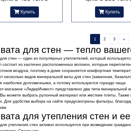
Купить
Купить
1
2
3
»
вата для стен — тепло вашег
для стен — один из популярных утеплителей, который используетс
 состоит из хаотично расположенных волокон, которые переплете
отоков воздуха, поэтому в доме сохраняется комфортная температ
т несколько видов минеральной ваты для стен (каменная, базальто
я наиболее долговечными, а потому используются гораздо чаще.
ет-магазине «ЛидерИнвест» представлено два типа минеральной в
 Вы можете выбрать рулонный материал или жесткие плиты. Также
и. Для удобства выбора на сайте предусмотрены фильтры, благод
рам.
вата для утепления стен и е
для утепления стен активно используется при возведении граждан
ствами. Среди них: