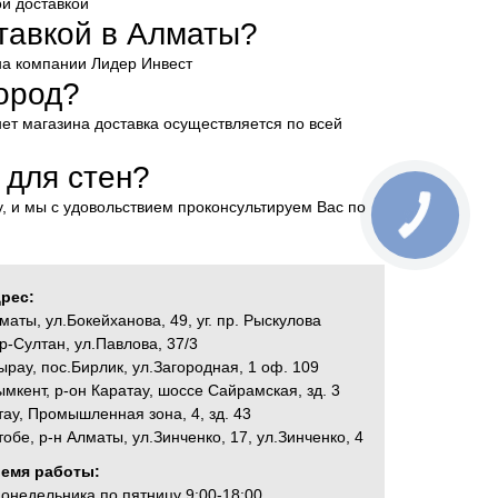
ой доставкой
ставкой в Алматы?
ина компании Лидер Инвест
город?
рнет магазина доставка осуществляется по всей
 для стен?
у, и мы с удовольствием проконсультируем Вас по
рес:
маты, ул.Бокейханова, 49, уг. пр. Рыскулова
р-Султан, ул.Павлова, 37/3
ырау, пос.Бирлик, ул.Загородная, 1 оф. 109
мкент, р-он Каратау, шоссе Сайрамская, зд. 3
тау, Промышленная зона, 4, зд. 43
тобе, р-н Алматы, ул.Зинченко, 17, ул.Зинченко, 4
емя работы:
понедельника по пятницу 9:00-18:00