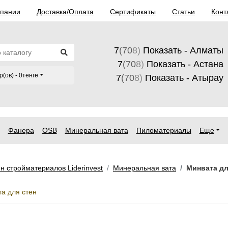
мпании
Доставка/Оплата
Сертификаты
Статьи
Конт
7
(70
8)
Показать - Алматы
7
(70
8)
Показать - Астана
р(ов) - 0тенге
7
(70
8)
Показать - Атырау
Фанера
OSB
Минеральная вата
Пиломатериалы
Еще
н стройматериалов Liderinvest
Минеральная вата
Минвата дл
а для стен