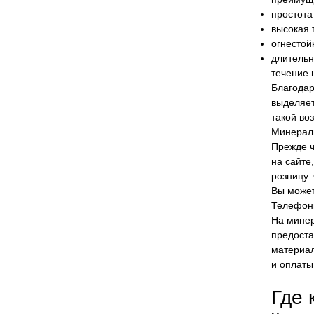
простота
высокая 
огнестой
длительн
течение 
Благодар
выделяет
такой во
Минераль
Прежде ч
на сайте
розницу.
Вы может
Телефоны
На минер
предоста
материал
и оплаты
Где 