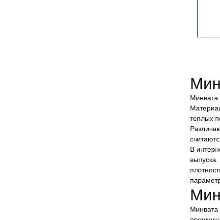
Мин
Минвата 
Материал
теплых п
Различаю
считаютс
В интерн
выпуска.
плотност
парамет
Мин
Минвата 
преимуще