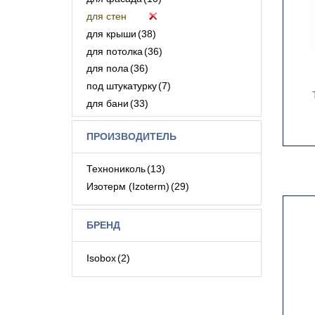
для стен
для крыши
(38)
для потолка
(36)
для пола
(36)
под штукатурку
(7)
для бани
(33)
для внутреннего утепления
(1)
ПРОИЗВОДИТЕЛЬ
для дымохода
(32)
под сайдинг
(4)
Технониколь
(13)
для звукоизоляции
(32)
Изотерм (Izoterm)
(29)
для балкона
(4)
БРЕНД
Isobox
(2)